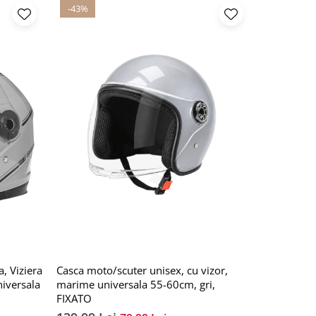
-43%
-40%
, Viziera
Casca moto/scuter unisex, cu vizor,
Casca Mot
niversala
marime universala 55-60cm, gri,
Protectie U
FIXATO
buna si pe
universala