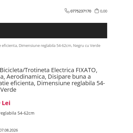
0775237170
0,00
tie eficienta, Dimensiune reglabila 54-62cm, Negru cu Verde
Bicicleta/Trotineta Electrica FIXATO,
la, Aerodinamica, Disipare buna a
latie eficienta, Dimensiune reglabila 54-
 Verde
 Lei
eglabila 54-62cm
07.08.2026