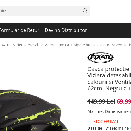
Formular de Retur
Devino Distribuitor
 FIXATO, Viziera detasabila, Aerodinamica, Disipare buna a caldurii si Ventila
Casca protectie 
Viziera detasabi
caldurii si Venti
62cm, Negru cu
149,99 Lei
69,99
Marime
:
Dimensiune r
STOC EPUIZAT
Data de livrare:
maine, 