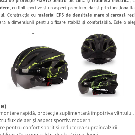
asca de protecție FIXATO pentru bicicletă și trotinetă electrică
, 
odern
, cu linii sportive și un aspect premium, dar și prin funcționali
ui. Construcția cu
material EPS de densitate mare
și
carcasă rez
ară a dimensiunii pentru o fixare stabilă și confortabilă. Este o a
te)
ntare rapidă, protecție suplimentară împotriva vântului, p
ru flux de aer și aspect sportiv, modern
ire pentru confort sporit și reducerea supraîncălzirii
utilizare în sezon cald și deplasări mai lungi