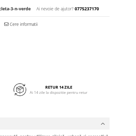
cleta-3-n-verde
Ai nevoie de ajutor?
0775237170
Cere informatii
RETUR 14 ZILE
Ai 14 zile la dispozitie pentru retur