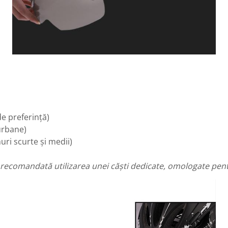
de preferință)
urbane)
ri scurte și medii)
recomandată utilizarea unei căști dedicate, omologate pentru