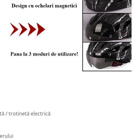
ă / trotinetă electrică
aerului