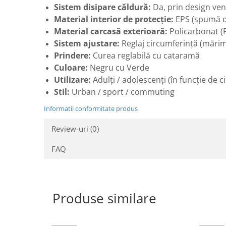
Sistem disipare căldură:
Da, prin design vent
Material interior de protecție:
EPS (spumă de
Material carcasă exterioară:
Policarbonat (
Sistem ajustare:
Reglaj circumferință (mărim
Prindere:
Curea reglabilă cu cataramă
Culoare:
Negru cu Verde
Utilizare:
Adulți / adolescenți (în funcție de 
Stil:
Urban / sport / commuting
Informatii conformitate produs
Review-uri
(0)
FAQ
Produse similare