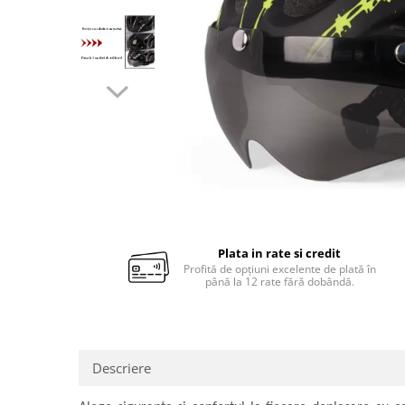
Plata in rate si credit
Profită de opțiuni excelente de plată în
până la 12 rate fără dobândă.
Descriere