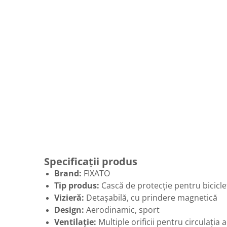
Specificații produs
Brand:
FIXATO
Tip produs:
Cască de protecție pentru biciclet
Vizieră:
Detașabilă, cu prindere magnetică
Design:
Aerodinamic, sport
Ventilație:
Multiple orificii pentru circulația 