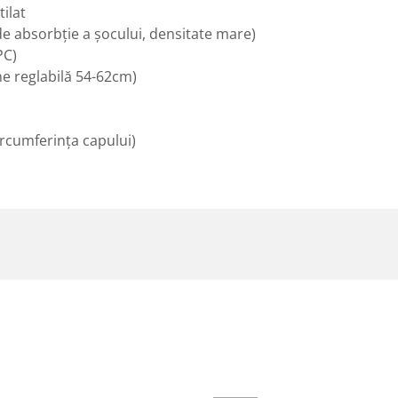
ilat
 absorbție a șocului, densitate mare)
PC)
e reglabilă 54-62cm)
circumferința capului)