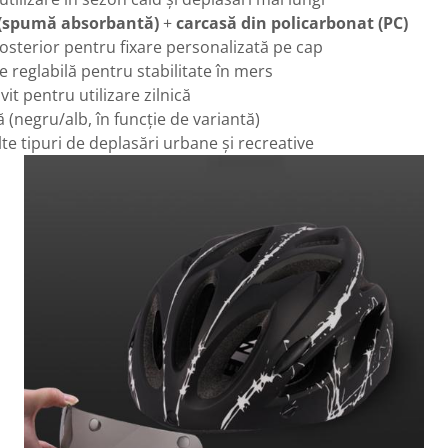
 (spumă absorbantă)
+
carcasă din policarbonat (PC)
osterior pentru fixare personalizată pe cap
 reglabilă pentru stabilitate în mers
it pentru utilizare zilnică
(negru/alb, în funcție de variantă)
te tipuri de deplasări urbane și recreative