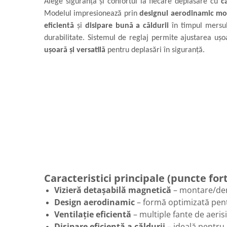
Alege siguranța și confortul la fiecare deplasare cu
c
Modelul impresionează prin
designul aerodinamic m
eficientă
și
disipare bună a căldurii
în timpul mersul
durabilitate. Sistemul de reglaj permite ajustarea ușo
ușoară și versatilă
pentru deplasări în siguranță.
Caracteristici principale (puncte for
Vizieră detașabilă magnetică
– montare/demo
Design aerodinamic
– formă optimizată pent
Ventilație eficientă
– multiple fante de aeris
Disipare eficientă a căldurii
– ideală pentru 