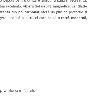
concepută pentru utilizare zilnică, urbană și recreativă.
tatea excelentă:
vizieră detașabilă magnetică
,
ventilație
istentă din policarbonat
oferă un plus de protecție și
legere practică pentru cei care caută o
cască modernă,
rafului și insectelor