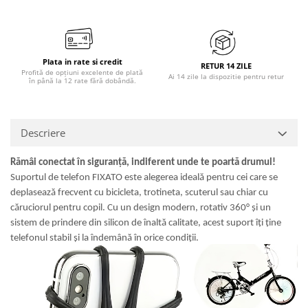
Plata in rate si credit
RETUR 14 ZILE
Profită de opțiuni excelente de plată
Ai 14 zile la dispozitie pentru retur
în până la 12 rate fără dobândă.
Descriere
Rămâi conectat în siguranță, indiferent unde te poartă drumul!
Suportul de telefon FIXATO este alegerea ideală pentru cei care se
deplasează frecvent cu bicicleta, trotineta, scuterul sau chiar cu
căruciorul pentru copil. Cu un design modern, rotativ 360° și un
sistem de prindere din silicon de înaltă calitate, acest suport îți ține
telefonul stabil și la îndemână în orice condiții.