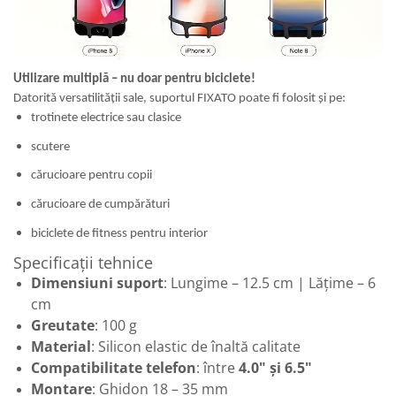
Utilizare multiplă – nu doar pentru biciclete!
Datorită versatilității sale, suportul FIXATO poate fi folosit și pe:
trotinete electrice sau clasice
scutere
cărucioare pentru copii
cărucioare de cumpărături
biciclete de fitness pentru interior
Specificații tehnice
Dimensiuni suport
: Lungime – 12.5 cm | Lățime – 6
cm
Greutate
: 100 g
Material
: Silicon elastic de înaltă calitate
Compatibilitate telefon
: între
4.0" și 6.5"
Montare
: Ghidon 18 – 35 mm