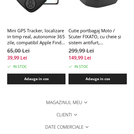
Mini GPS Tracker, localizare
Cutie portbagaj Moto /
Ex
in timp real, autonomie 365
Scuter FIXATO, cu cheie și
Tr
zile, compatibil Apple Find
sistem antifurt,
S
My, rezistent la apa, pentru
39x39x29cm, Negru
C
65,00 Lei
299,99 Lei
9
masini, copii, animale,
B
39,99 Lei
149,99 Lei
3
bagaje, negru, FIXATO
g
IN STOC
IN STOC
Adauga in cos
Adauga in cos
MAGAZINUL MEU
CLIENTI
DATE COMERCIALE