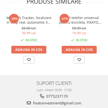
PRODUSE SIMILARE
Mini GPS Tracker, localizare
Suport telefon universal
-38%
-67%
in timp real, autonomie 365
pentru bicicleta, FIXATO,
zile, compatibil Apple Find
rotativ 360°, montaj pe
65,00 Lei
59,99 Lei
My, rezistent la apa, pentru
ghidon, silicon, compatibil
39,99 Lei
19,99 Lei
masini, copii, animale,
bicicleta, scuter, carut,
IN STOC
IN STOC
bagaje, negru, FIXATO
trotineta, Verde
ADAUGA IN COS
ADAUGA IN COS
SUPORT CLIENTI
Luni - Vineri 10:00 - 17:00
0775237170
fixatoinvestment@gmail.com