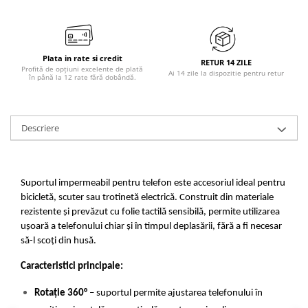
Plata in rate si credit
RETUR 14 ZILE
Profită de opțiuni excelente de plată
Ai 14 zile la dispozitie pentru retur
în până la 12 rate fără dobândă.
Descriere
Suportul impermeabil pentru telefon este accesoriul ideal pentru 
bicicletă, scuter sau trotinetă electrică. Construit din materiale 
rezistente și prevăzut cu folie tactilă sensibilă, permite utilizarea 
ușoară a telefonului chiar și în timpul deplasării, fără a fi necesar 
să-l scoți din husă.
Caracteristici principale:
Rotație 360°
 – suportul permite ajustarea telefonului în 