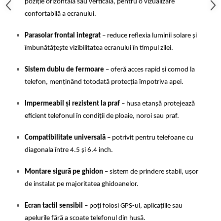
poziție orizontală sau verticală, pentru o vizualizare 
confortabilă a ecranului.
Parasolar frontal integrat
 – reduce reflexia luminii solare și 
îmbunătățește vizibilitatea ecranului în timpul zilei.
Sistem dublu de fermoare
 – oferă acces rapid și comod la 
telefon, menținând totodată protecția împotriva apei.
Impermeabil și rezistent la praf
 – husa etanșă protejează 
eficient telefonul în condiții de ploaie, noroi sau praf.
Compatibilitate universală
 – potrivit pentru telefoane cu 
diagonala între 4.5 și 6.4 inch.
Montare sigură pe ghidon
 – sistem de prindere stabil, ușor 
de instalat pe majoritatea ghidoanelor.
Ecran tactil sensibil
 – poți folosi GPS-ul, aplicațiile sau 
apelurile fără a scoate telefonul din husă.