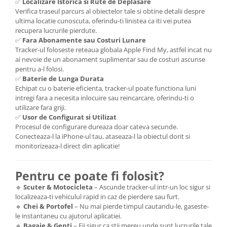
✅
Localizare Istorica si Rute de Deplasare
Verifica traseul parcurs al obiectelor tale si obtine detalii despre
ultima locatie cunoscuta, oferindu-ti linistea ca iti vei putea
recupera lucrurile pierdute.
✅
Fara Abonamente sau Costuri Lunare
Tracker-ul foloseste reteaua globala Apple Find My, astfel incat nu
ai nevoie de un abonament suplimentar sau de costuri ascunse
pentru a-l folosi.
✅
Baterie de Lunga Durata
Echipat cu o baterie eficienta, tracker-ul poate functiona luni
intregi fara a necesita inlocuire sau reincarcare, oferindu-ti o
utilizare fara griji.
✅
Usor de Configurat si Utilizat
Procesul de configurare dureaza doar cateva secunde.
Conecteaza-l la iPhone-ul tau, ataseaza-l la obiectul dorit si
monitorizeaza-l direct din aplicatie!
Pentru ce poate fi folosit?
🔹
Scuter & Motocicleta
– Ascunde tracker-ul intr-un loc sigur si
localizeaza-ti vehiculul rapid in caz de pierdere sau furt.
🔹
Chei & Portofel
– Nu mai pierde timpul cautandu-le, gaseste-
le instantaneu cu ajutorul aplicatiei.
🔹
Bagaje & Genti
– Fii sigur ca stii mereu unde sunt lucrurile tale