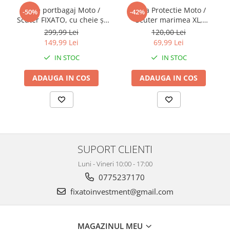
Cutie portbagaj Moto /
Husa Protectie Moto /
-50%
-42%
Scuter FIXATO, cu cheie și
Scuter marimea XL,
sistem antifurt,
impermeabila, rezistenta la
299,99 Lei
120,00 Lei
39x39x29cm, Negru
praf, negru, FIXATO
149,99 Lei
69,99 Lei
IN STOC
IN STOC
ADAUGA IN COS
ADAUGA IN COS
SUPORT CLIENTI
Luni - Vineri 10:00 - 17:00
0775237170
fixatoinvestment@gmail.com
MAGAZINUL MEU