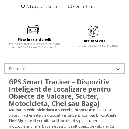
Adauga la Favorite
Cere informatii
Plata in rate si credit
RETUR 14 ZILE
Profită de opțiuni excelente de plată
Ai 14 zile la dispozitie pentru retur
în până la 12 rate fără dobândă.
Descriere
GPS Smart Tracker – Dispozitiv
Inteligent de Localizare pentru
Obiecte de Valoare, Scuter,
Motocicleta, Chei sau Bagaj
Nu mai pierde niciodata obiectele importante!
Acest GPS
Smart Tracker este un dispozitiv inteligent, compatibil cu
Apple
Find My
, care iti permite sa iti localizezi rapid scuterul,
motocicleta, cheile, bagajele sau orice alt obiect de valoare. Cu