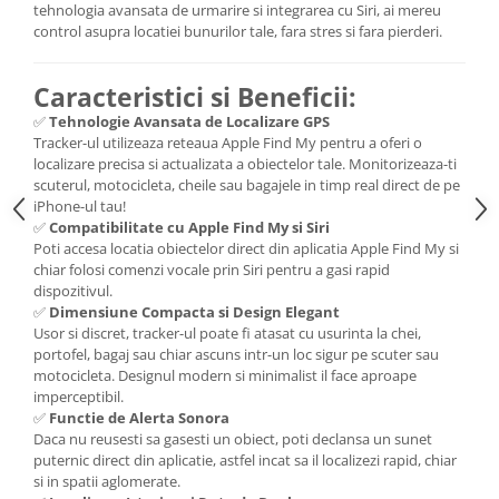
tehnologia avansata de urmarire si integrarea cu Siri, ai mereu
control asupra locatiei bunurilor tale, fara stres si fara pierderi.
Caracteristici si Beneficii:
✅
Tehnologie Avansata de Localizare GPS
Tracker-ul utilizeaza reteaua Apple Find My pentru a oferi o
localizare precisa si actualizata a obiectelor tale. Monitorizeaza-ti
scuterul, motocicleta, cheile sau bagajele in timp real direct de pe
iPhone-ul tau!
✅
Compatibilitate cu Apple Find My si Siri
Poti accesa locatia obiectelor direct din aplicatia Apple Find My si
chiar folosi comenzi vocale prin Siri pentru a gasi rapid
dispozitivul.
✅
Dimensiune Compacta si Design Elegant
Usor si discret, tracker-ul poate fi atasat cu usurinta la chei,
portofel, bagaj sau chiar ascuns intr-un loc sigur pe scuter sau
motocicleta. Designul modern si minimalist il face aproape
imperceptibil.
✅
Functie de Alerta Sonora
Daca nu reusesti sa gasesti un obiect, poti declansa un sunet
puternic direct din aplicatie, astfel incat sa il localizezi rapid, chiar
si in spatii aglomerate.