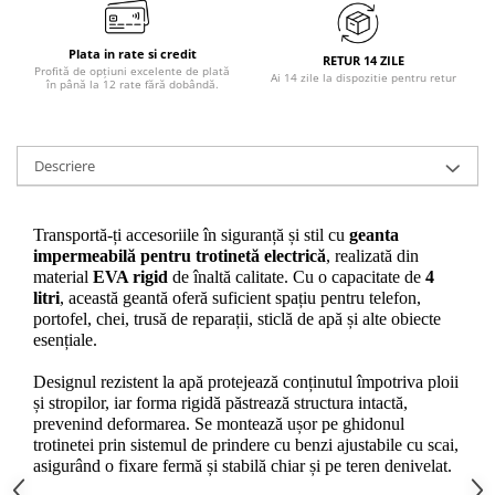
Plata in rate si credit
RETUR 14 ZILE
Profită de opțiuni excelente de plată
Ai 14 zile la dispozitie pentru retur
în până la 12 rate fără dobândă.
Descriere
Transportă-ți accesoriile în siguranță și stil cu 
geanta 
impermeabilă pentru trotinetă electrică
, realizată din 
material 
EVA rigid
 de înaltă calitate. Cu o capacitate de 
4 
litri
, această geantă oferă suficient spațiu pentru telefon, 
portofel, chei, trusă de reparații, sticlă de apă și alte obiecte 
esențiale.
Designul rezistent la apă protejează conținutul împotriva ploii 
și stropilor, iar forma rigidă păstrează structura intactă, 
prevenind deformarea. Se montează ușor pe ghidonul 
trotinetei prin sistemul de prindere cu benzi ajustabile cu scai, 
asigurând o fixare fermă și stabilă chiar și pe teren denivelat.