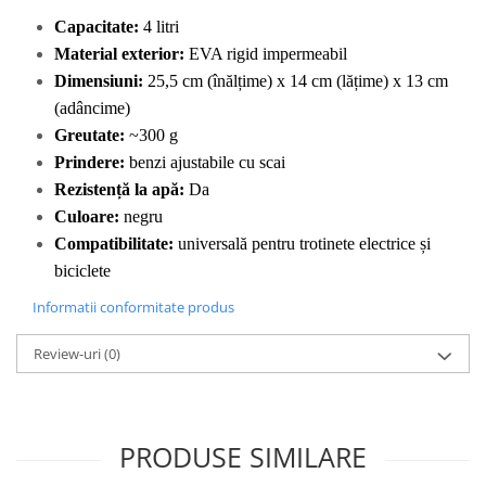
Capacitate:
 4 litri
Material exterior:
 EVA rigid impermeabil
Dimensiuni:
 25,5 cm (înălțime) x 14 cm (lățime) x 13 cm 
(adâncime)
Greutate:
 ~300 g
Prindere:
 benzi ajustabile cu scai
Rezistență la apă:
 Da
Culoare:
 negru
Compatibilitate:
 universală pentru trotinete electrice și 
biciclete
Informatii conformitate produs
Review-uri
(0)
PRODUSE SIMILARE