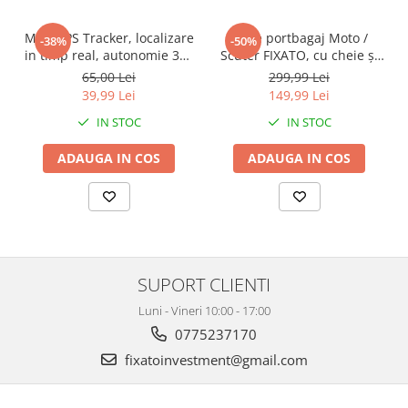
Mini GPS Tracker, localizare
Cutie portbagaj Moto /
-38%
-50%
in timp real, autonomie 365
Scuter FIXATO, cu cheie și
zile, compatibil Apple Find
sistem antifurt,
65,00 Lei
299,99 Lei
My, rezistent la apa, pentru
39x39x29cm, Negru
39,99 Lei
149,99 Lei
masini, copii, animale,
IN STOC
IN STOC
bagaje, negru, FIXATO
ADAUGA IN COS
ADAUGA IN COS
SUPORT CLIENTI
Luni - Vineri 10:00 - 17:00
0775237170
fixatoinvestment@gmail.com