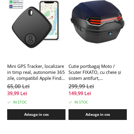
Mini GPS Tracker, localizare
Cutie portbagaj Moto /
H
in timp real, autonomie 365
Scuter FIXATO, cu cheie și
S
zile, compatibil Apple Find
sistem antifurt,
im
My, rezistent la apa, pentru
39x39x29cm, Negru
p
65,00 Lei
299,99 Lei
1
masini, copii, animale,
39,99 Lei
149,99 Lei
6
bagaje, negru, FIXATO
IN STOC
IN STOC
Adauga in cos
Adauga in cos