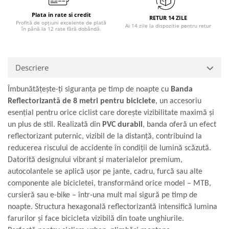
Plata in rate si credit
RETUR 14 ZILE
Profită de opțiuni excelente de plată
Ai 14 zile la dispozitie pentru retur
în până la 12 rate fără dobândă.
Descriere
Îmbunătățește-ți siguranța pe timp de noapte cu
Banda
Reflectorizantă de 8 metri pentru biciclete
, un accesoriu
esențial pentru orice ciclist care dorește vizibilitate maximă și
un plus de stil. Realizată din
PVC durabil
, banda oferă un efect
reflectorizant puternic, vizibil de la distanță, contribuind la
reducerea riscului de accidente în condiții de lumină scăzută.
Datorită designului vibrant și materialelor premium,
autocolantele se aplică ușor pe jante, cadru, furcă sau alte
componente ale bicicletei, transformând orice model – MTB,
cursieră sau e-bike – într-una mult mai sigură pe timp de
noapte. Structura hexagonală reflectorizantă intensifică lumina
farurilor și face bicicleta vizibilă din toate unghiurile.