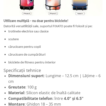
Utilizare multiplă – nu doar pentru biciclete!
Datorită versatilității sale, suportul FIXATO poate fi folosit și pe:
trotinete electrice sau clasice
scutere
cărucioare pentru copii
cărucioare de cumpărături
biciclete de fitness pentru interior
Specificații tehnice
Dimensiuni suport
: Lungime – 12.5 cm | Lățime – 6
cm
Greutate
: 100 g
Material
: Silicon elastic de înaltă calitate
Compatibilitate telefon
: între
4.0" și 6.5"
Montare
: Ghidon 18 – 35 mm