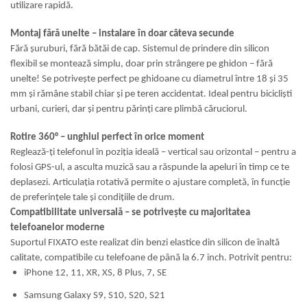
utilizare rapidă.
Montaj fără unelte – instalare în doar câteva secunde
Fără șuruburi, fără bătăi de cap. Sistemul de prindere din silicon
flexibil se montează simplu, doar prin strângere pe ghidon – fără
unelte! Se potrivește perfect pe ghidoane cu diametrul între 18 și 35
mm și rămâne stabil chiar și pe teren accidentat. Ideal pentru bicicliști
urbani, curieri, dar și pentru părinți care plimbă căruciorul.
Rotire 360° – unghiul perfect în orice moment
Reglează-ți telefonul în poziția ideală – vertical sau orizontal – pentru a
folosi GPS-ul, a asculta muzică sau a răspunde la apeluri în timp ce te
deplasezi. Articulația rotativă permite o ajustare completă, în funcție
de preferințele tale și condițiile de drum.
Compatibilitate universală – se potrivește cu majoritatea
telefoanelor moderne
Suportul FIXATO este realizat din benzi elastice din silicon de înaltă
calitate, compatibile cu telefoane de până la 6.7 inch. Potrivit pentru:
iPhone 12, 11, XR, XS, 8 Plus, 7, SE
Samsung Galaxy S9, S10, S20, S21