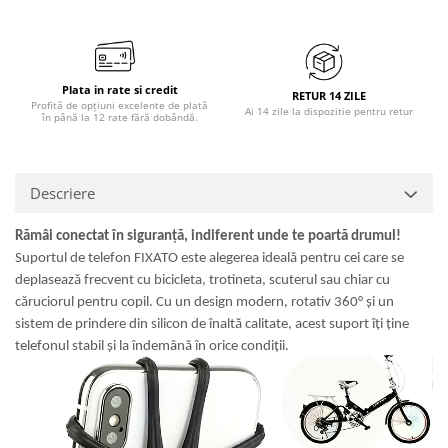
Plata in rate si credit
RETUR 14 ZILE
Profită de opțiuni excelente de plată
Ai 14 zile la dispozitie pentru retur
în până la 12 rate fără dobândă.
Descriere
Rămâi conectat în siguranță, indiferent unde te poartă drumul!
Suportul de telefon FIXATO este alegerea ideală pentru cei care se
deplasează frecvent cu bicicleta, trotineta, scuterul sau chiar cu
căruciorul pentru copil. Cu un design modern, rotativ 360° și un
sistem de prindere din silicon de înaltă calitate, acest suport îți ține
telefonul stabil și la îndemână în orice condiții.