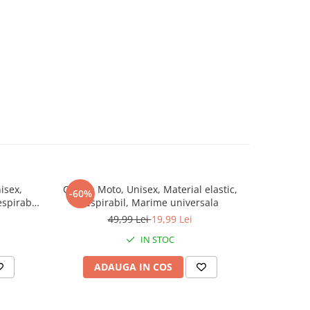
isex,
Cagula Moto, Unisex, Material elastic,
Ochelari
-60%
-50%
espirabil,
respirabil, Marime universala
FIXATO, Le
 Grey
49,99 Lei
19,99 Lei
IN STOC
ADAUGA IN COS
AD