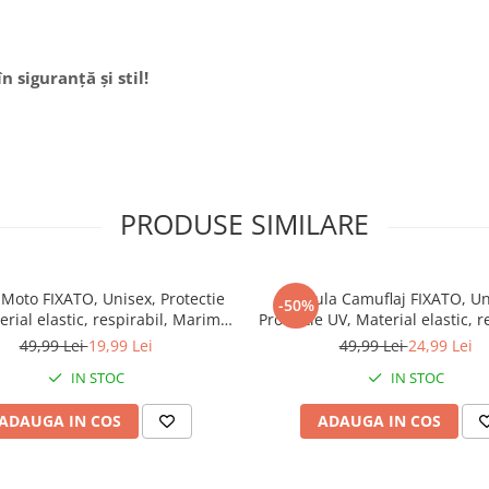
 siguranță și stil!
PRODUSE SIMILARE
Moto FIXATO, Unisex, Protectie
Cagula Camuflaj FIXATO, Un
-50%
rial elastic, respirabil, Marime
Protectie UV, Material elastic, r
universala, Alba
Marime universala, Shadow
49,99 Lei
19,99 Lei
49,99 Lei
24,99 Lei
IN STOC
IN STOC
ADAUGA IN COS
ADAUGA IN COS