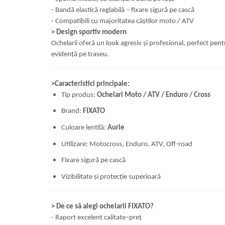
-
Bandă elastică reglabilă – fixare sigură pe cască
-
Compatibili cu majoritatea căștilor moto / ATV
>
Design sportiv modern
Ochelarii oferă un look agresiv și profesional, perfect pentru
evidență pe traseu.
>
Caracteristici principale:
Tip produs:
Ochelari Moto / ATV / Enduro / Cross
Brand:
FIXATO
Culoare lentilă:
Aurie
Utilizare: Motocross, Enduro, ATV, Off-road
Fixare sigură pe cască
Vizibilitate și protecție superioară
>
De ce să alegi ochelarii FIXATO?
-
Raport excelent calitate–preț