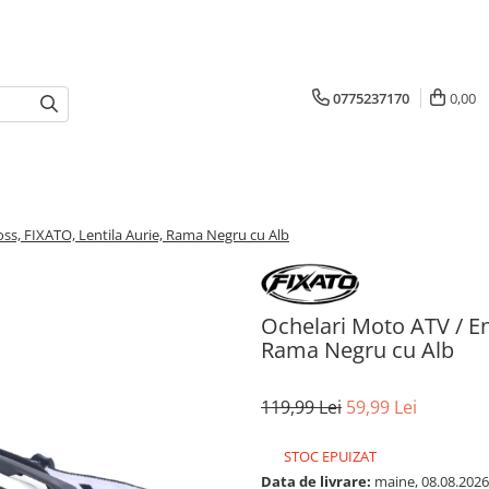
0775237170
0,00
ss, FIXATO, Lentila Aurie, Rama Negru cu Alb
Ochelari Moto ATV / En
Rama Negru cu Alb
119,99 Lei
59,99 Lei
STOC EPUIZAT
Data de livrare:
maine, 08.08.2026