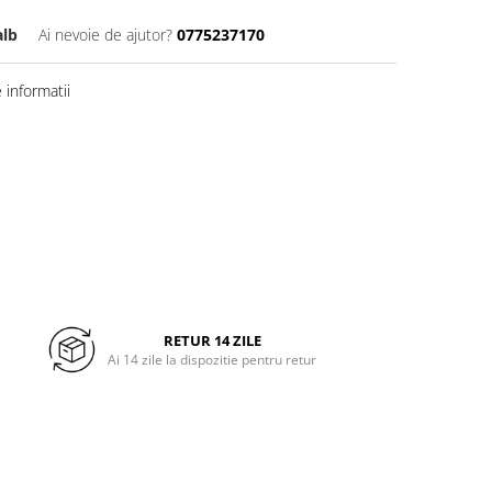
alb
Ai nevoie de ajutor?
0775237170
informatii
RETUR 14 ZILE
Ai 14 zile la dispozitie pentru retur