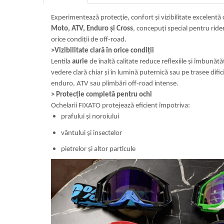
Experimentează protecție, confort și vizibilitate excelentă
Moto, ATV, Enduro și Cross
, concepuți special pentru rider
orice condiții de off-road.
>Vizibilitate clară în orice condiții
Lentila
aurie
de înaltă calitate reduce reflexiile și îmbunăt
vedere clară chiar și în lumină puternică sau pe trasee difi
enduro, ATV sau plimbări off-road intense.
>
Protecție completă pentru ochi
Ochelarii FIXATO protejează eficient împotriva:
prafului și noroiului
vântului și insectelor
pietrelor și altor particule