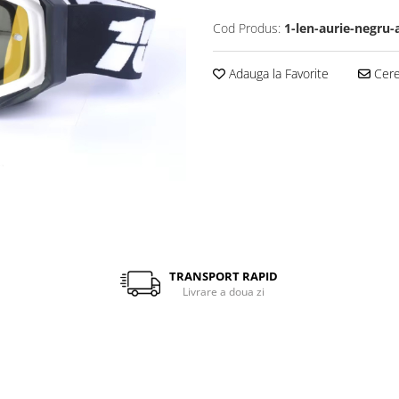
Cod Produs:
1-len-aurie-negru-
Adauga la Favorite
Cere 
TRANSPORT RAPID
Livrare a doua zi