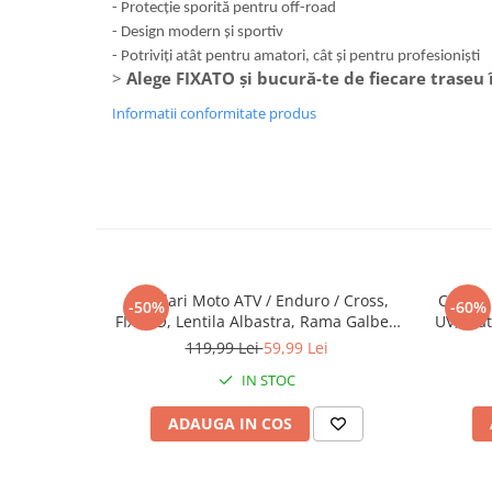
-
Protecție sporită pentru off-road
-
Design modern și sportiv
-
Potriviți atât pentru amatori, cât și pentru profesioniști
>
Alege FIXATO și bucură-te de fiecare traseu în
Informatii conformitate produs
Ochelari Moto ATV / Enduro / Cross,
Cagula 
-50%
-60%
FIXATO, Lentila Albastra, Rama Galben
UV, Mate
cu Negru
119,99 Lei
59,99 Lei
IN STOC
ADAUGA IN COS