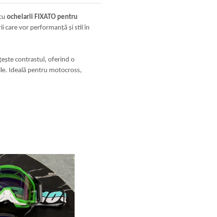
 cu
ochelarii FIXATO pentru
ii care vor performanță și stil în
ățește contrastul, oferind o
cile. Ideală pentru motocross,