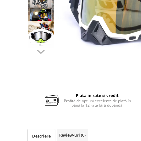
Plata in rate si credit
Profită de opțiuni excelente de plată în
până la 12 rate fără dobândă.
Review-uri
(0)
Descriere