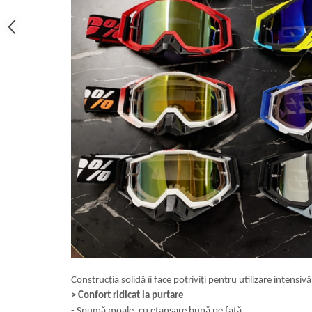
Construcția solidă îi face potriviți pentru utilizare intensivă
>
Confort ridicat la purtare
-
Spumă moale, cu etanșare bună pe față