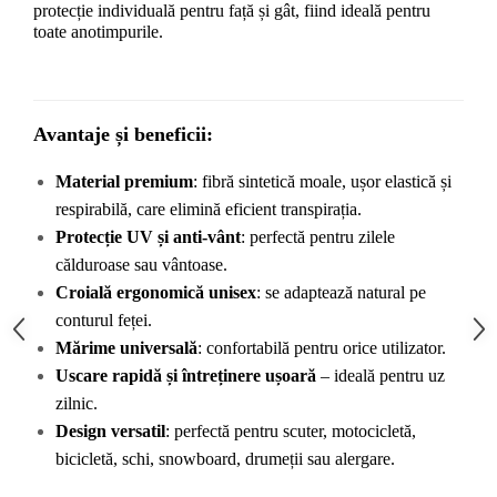
protecție individuală pentru față și gât, fiind ideală pentru 
toate anotimpurile.
Avantaje și beneficii:
Material premium
: fibră sintetică moale, ușor elastică și 
respirabilă, care elimină eficient transpirația.
Protecție UV și anti-vânt
: perfectă pentru zilele 
călduroase sau vântoase.
Croială ergonomică unisex
: se adaptează natural pe 
conturul feței.
Mărime universală
: confortabilă pentru orice utilizator.
Uscare rapidă și întreținere ușoară
 – ideală pentru uz 
zilnic.
Design versatil
: perfectă pentru scuter, motocicletă, 
bicicletă, schi, snowboard, drumeții sau alergare.