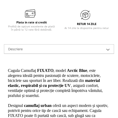
Plata in rate si credit
RETUR 14 ZILE
Profită de opțiuni excelente de plată
Ai 14 zile la dispozitie pentru retur
în până la 12 rate fără dobândă.
Descriere
Cagula Camuflaj 
FIXATO
, model 
Arctic Blue
, este 
alegerea ideală pentru pasionații de scutere, motociclete, 
biciclete sau sporturi în aer liber. Realizată din 
material 
elastic, respirabil și cu protecție UV
, asigură confort, 
ventilație optimă și protecție completă împotriva vântului, 
prafului și soarelui.
Designul 
camuflaj urban
 oferă un aspect modern și sportiv, 
potrivit pentru orice tip de cască sau echipament. Cagula 
FIXATO poate fi purtată sub cască, sub glugă sau ca 