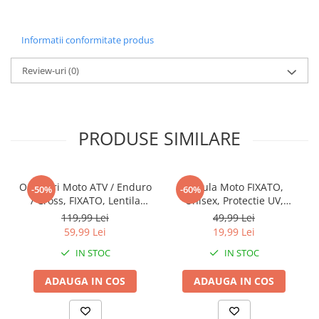
Informatii conformitate produs
Review-uri
(0)
PRODUSE SIMILARE
Ochelari Moto ATV / Enduro
Cagula Moto FIXATO,
-50%
-60%
/ Cross, FIXATO, Lentila
Unisex, Protectie UV,
Albastra, Rama Galben cu
Material elastic, respirabil,
119,99 Lei
49,99 Lei
Negru
Marime universala, Alba
59,99 Lei
19,99 Lei
IN STOC
IN STOC
ADAUGA IN COS
ADAUGA IN COS