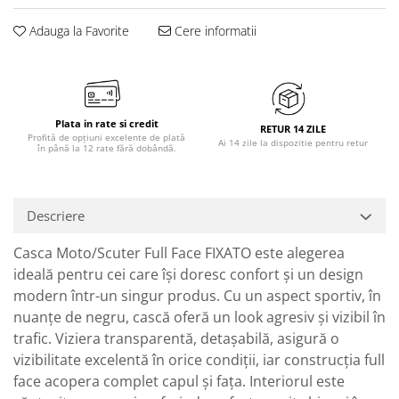
Adauga la Favorite
Cere informatii
Plata in rate si credit
RETUR 14 ZILE
Profită de opțiuni excelente de plată
Ai 14 zile la dispozitie pentru retur
în până la 12 rate fără dobândă.
Descriere
Casca Moto/Scuter Full Face FIXATO este alegerea
ideală pentru cei care își doresc confort și un design
modern într-un singur produs. Cu un aspect sportiv, în
nuanțe de negru, cască oferă un look agresiv și vizibil în
trafic. Viziera transparentă, detașabilă, asigură o
vizibilitate excelentă în orice condiții, iar construcția full
face acopera complet capul și fața. Interiorul este