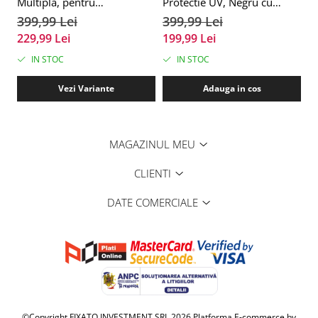
Multipla, pentru
Protectie UV, Negru cu
Motociclete, Cross, Enduro,
Verde, L 59-60cm
399,99 Lei
399,99 Lei
ATV, Dirt Bike, FIXATO,
229,99 Lei
199,99 Lei
Marime L, Portocaliu
IN STOC
IN STOC
Vezi Variante
Adauga in cos
MAGAZINUL MEU
CLIENTI
DATE COMERCIALE
©Copyright FIXATO INVESTMENT SRL 2026
Platforma E-commerce by