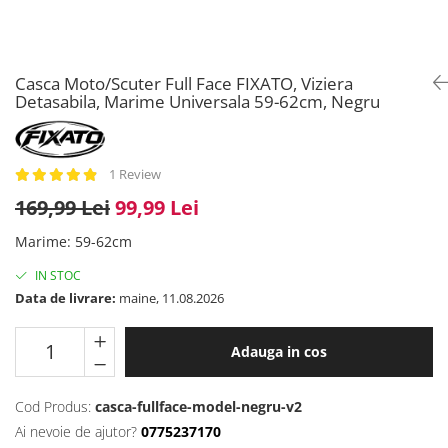
Casca Moto/Scuter Full Face FIXATO, Viziera
Detasabila, Marime Universala 59-62cm, Negru
1 Review
169,99 Lei
99,99 Lei
Marime
:
59-62cm
IN STOC
Data de livrare:
maine, 11.08.2026
Adauga in cos
Cod Produs:
casca-fullface-model-negru-v2
Ai nevoie de ajutor?
0775237170