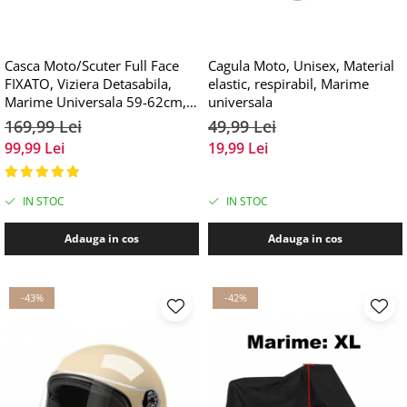
Casca Moto/Scuter Full Face
Cagula Moto, Unisex, Material
FIXATO, Viziera Detasabila,
elastic, respirabil, Marime
Marime Universala 59-62cm,
universala
Negru
169,99 Lei
49,99 Lei
99,99 Lei
19,99 Lei
IN STOC
IN STOC
Adauga in cos
Adauga in cos
-43%
-42%