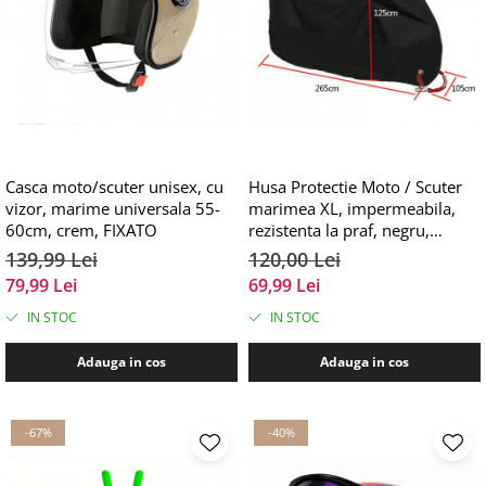
Casca moto/scuter unisex, cu
Husa Protectie Moto / Scuter
vizor, marime universala 55-
marimea XL, impermeabila,
60cm, crem, FIXATO
rezistenta la praf, negru,
FIXATO
139,99 Lei
120,00 Lei
79,99 Lei
69,99 Lei
IN STOC
IN STOC
Adauga in cos
Adauga in cos
-67%
-40%