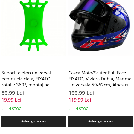
Suport telefon universal
Casca Moto/Scuter Full Face
pentru bicicleta, FIXATO,
FIXATO, Viziera Dubla, Marime
rotativ 360°, montaj pe
Universala 59-62cm, Albastru
ghidon, silicon, compatibil
59,99 Lei
199,99 Lei
bicicleta, scuter, carut,
19,99 Lei
119,99 Lei
trotineta, Verde
IN STOC
IN STOC
Adauga in cos
Adauga in cos