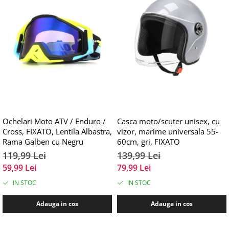
Ochelari Moto ATV / Enduro /
Casca moto/scuter unisex, cu
Cross, FIXATO, Lentila Albastra,
vizor, marime universala 55-
Rama Galben cu Negru
60cm, gri, FIXATO
119,99 Lei
139,99 Lei
59,99 Lei
79,99 Lei
IN STOC
IN STOC
Adauga in cos
Adauga in cos