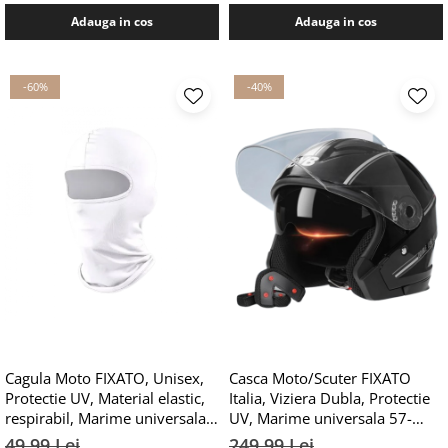
Adauga in cos
Adauga in cos
-60%
-40%
Cagula Moto FIXATO, Unisex,
Casca Moto/Scuter FIXATO
Protectie UV, Material elastic,
Italia, Viziera Dubla, Protectie
respirabil, Marime universala,
UV, Marime universala 57-
Alba
61cm, Negru
49,99 Lei
249,99 Lei