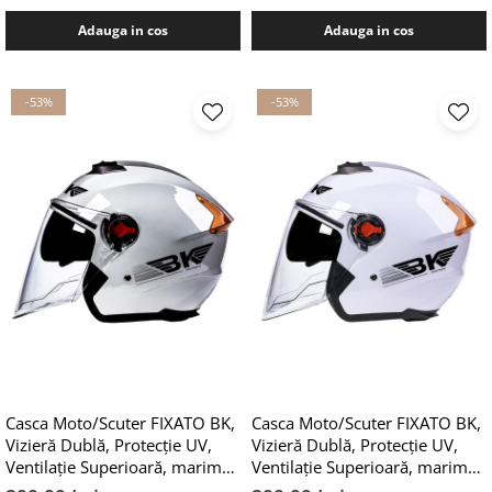
Adauga in cos
Adauga in cos
-53%
-53%
Casca Moto/Scuter FIXATO BK,
Casca Moto/Scuter FIXATO BK,
Vizieră Dublă, Protecție UV,
Vizieră Dublă, Protecție UV,
Ventilație Superioară, marime
Ventilație Superioară, marime
universala 54-59cm, Argintiu
universala 54-59cm, Alb