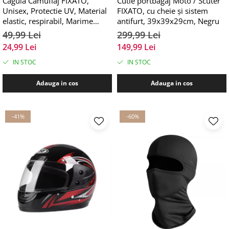
Cagula Camuflaj FIXATO,
Cutie portbagaj Moto / Scuter
Unisex, Protectie UV, Material
FIXATO, cu cheie și sistem
elastic, respirabil, Marime
antifurt, 39x39x29cm, Negru
universala, Shadow Grey
49,99 Lei
299,99 Lei
24,99 Lei
149,99 Lei
IN STOC
IN STOC
Adauga in cos
Adauga in cos
-41%
-60%