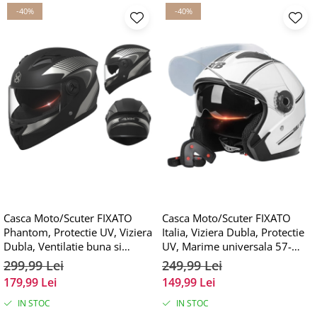
-40%
-40%
Casca Moto/Scuter FIXATO
Casca Moto/Scuter FIXATO
Phantom, Protectie UV, Viziera
Italia, Viziera Dubla, Protectie
Dubla, Ventilatie buna si
UV, Marime universala 57-
permeabilitate la aer, Marime
61cm, Alb
299,99 Lei
249,99 Lei
universala 59-62 cm, Negru
179,99 Lei
149,99 Lei
Argintiu
IN STOC
IN STOC