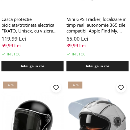
Casca protectie
Mini GPS Tracker, localizare in
bicicleta/trotineta electrica
timp real, autonomie 365 zile,
FIXATO, Unisex, cu viziera
compatibil Apple Find My,
detasabila, usoara si
rezistent la apa, pentru masini,
119,99 Lei
65,00 Lei
aerodinamica, marime
copii, animale, bagaje, negru,
59,99 Lei
39,99 Lei
universala 55-62 cm, Neagra
FIXATO
IN STOC
IN STOC
Adauga in cos
Adauga in cos
-43%
-40%