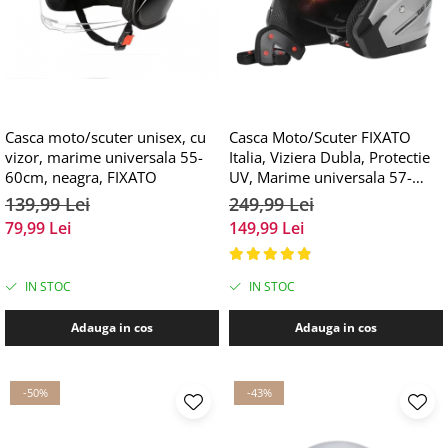
Casca moto/scuter unisex, cu
Casca Moto/Scuter FIXATO
vizor, marime universala 55-
Italia, Viziera Dubla, Protectie
60cm, neagra, FIXATO
UV, Marime universala 57-
61cm, Gri
139,99 Lei
249,99 Lei
79,99 Lei
149,99 Lei
IN STOC
IN STOC
Adauga in cos
Adauga in cos
-50%
-43%