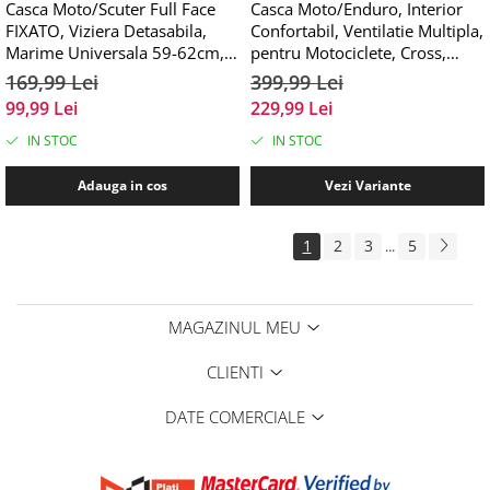
Casca Moto/Scuter Full Face
Casca Moto/Enduro, Interior
FIXATO, Viziera Detasabila,
Confortabil, Ventilatie Multipla,
Marime Universala 59-62cm,
pentru Motociclete, Cross,
Negru Lucios
Enduro, ATV, Dirt Bike, FIXATO,
169,99 Lei
399,99 Lei
Marime XL, Albastru
99,99 Lei
229,99 Lei
IN STOC
IN STOC
Adauga in cos
Vezi Variante
1
2
3
5
...
MAGAZINUL MEU
CLIENTI
DATE COMERCIALE