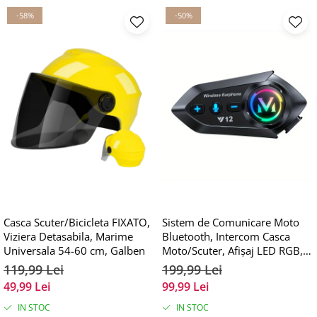
-58%
-50%
Casca Scuter/Bicicleta FIXATO,
Sistem de Comunicare Moto
Viziera Detasabila, Marime
Bluetooth, Intercom Casca
Universala 54-60 cm, Galben
Moto/Scuter, Afișaj LED RGB,
Anulare Zgomot, Răspuns
119,99 Lei
199,99 Lei
Automat, Navigație Vocală,
49,99 Lei
99,99 Lei
Muzică, Impermeabil IPX6,
Încărcare USB, FIXATO, Negru
IN STOC
IN STOC