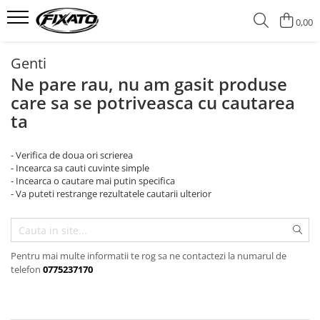
0,00
CASTI
ECHIPAMENTE
ACCESORII
Genti
CASTI INTEGRALE
PROTECTII
SUPORTURI TELEFON
Ne pare rau, nu am gasit produse
care sa se potriveasca cu cautarea
CASTI OPEN FACE
Genunchiere si cotiere
CUTII PORTBAGAJ MOTO
ta
Armuri
CASTI FLIP-UP
ACCESORII BICICLETA / TROTINETA
MANUSI
CASTI ENDURO / CROSS / ATV
Extensii Ghidon
- Verifica de doua ori scrierea
Manusi Moto
GPS TRACKER
CASTI RETRO
- Incearca sa cauti cuvinte simple
Manusi pentru Ghidon
- Incearca o cautare mai putin specifica
VIZIERE SI ACCESORII CASTI
- Va puteti restrange rezultatele cautarii ulterior
Manusi Bicicleta
CASTI COPII
OCHELARI MOTO
CASTI BICICLETA / TROTINETA
CAGULE
CASTI SKI / SNOWBOARD
Pentru mai multe informatii te rog sa ne contactezi la numarul de
BANDANE
telefon
0775237170