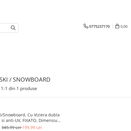
0775237170
0,00
 SKI / SNOWBOARD
1-
1
din
1
produse
i/Snowboard, Cu Viziera dubla
a si anti-UV, FIXATO, Dimensiune
la, Circumferinta 58-62, Verde
349,99 Lei
199,99 Lei