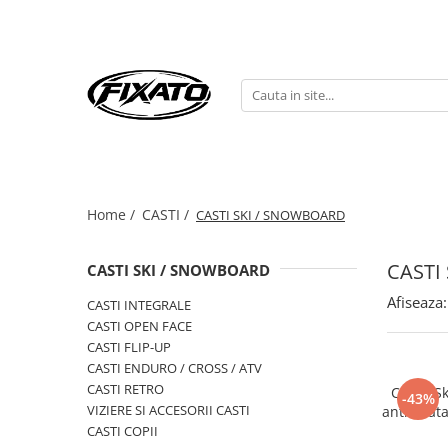
CASTI
ECHIPAMENTE
ACCESORII
CASTI INTEGRALE
PROTECTII
SUPORTURI TELEFON
CASTI OPEN FACE
Genunchiere si cotiere
CUTII PORTBAGAJ MOTO
Armuri
CASTI FLIP-UP
ACCESORII BICICLETA / TROTINETA
MANUSI
CASTI ENDURO / CROSS / ATV
Extensii Ghidon
Home /
CASTI /
CASTI SKI / SNOWBOARD
Manusi Moto
GPS TRACKER
CASTI RETRO
Manusi pentru Ghidon
VIZIERE SI ACCESORII CASTI
CASTI
CASTI SKI / SNOWBOARD
Manusi Bicicleta
CASTI COPII
OCHELARI MOTO
Afiseaza:
CASTI INTEGRALE
CASTI BICICLETA / TROTINETA
CASTI OPEN FACE
CAGULE
CASTI FLIP-UP
CASTI SKI / SNOWBOARD
BANDANE
CASTI ENDURO / CROSS / ATV
CASTI RETRO
Casca Sk
-43%
VIZIERE SI ACCESORII CASTI
anti-ceat
reglabi
CASTI COPII