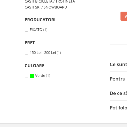
CASTI BICICLETA / TROTINETA
CASTI SKI / SNOWBOARD
PRODUCATORI
FIXATO
(1)
PRET
150 Lei - 200 Lei
(1)
Ce sunt
CULOARE
Verde
(1)
Pentru 
De ce s
Pot fol